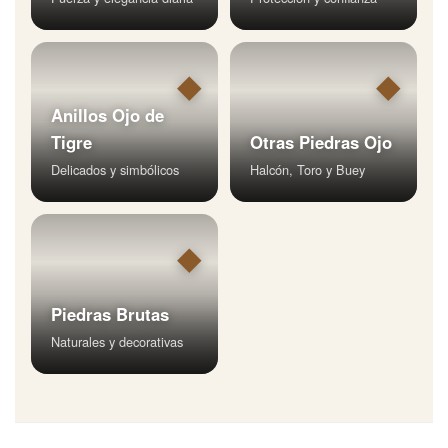
◆
◆
Anillos Ojo de
Tigre
Otras Piedras Ojo
Delicados y simbólicos
Halcón, Toro y Buey
◆
Piedras Brutas
Naturales y decorativas