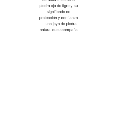
piedra ojo de tigre y su
significado de
protección y confianza
— una joya de piedra
natural que acompaña
tu día a día.
Piedras
naturales
para hombre
y mujer
Nuestra selección
incluye modelos
pensados tanto para
hombre como para
mujer, para que cada