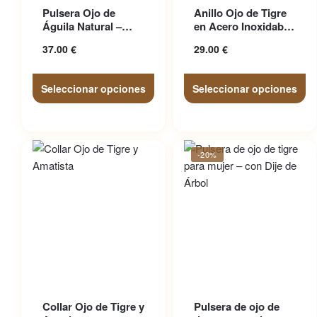
Este producto tiene
Este producto tiene
Pulsera Ojo de
Anillo Ojo de Tigre
múltiples variantes. Las
múltiples variantes. Las
Águila Natural –
en Acero Inoxidable
opciones se pueden elegir
opciones se pueden elegir
Cómoda y
– Sello
37.00
€
29.00
€
Resistente
en la página de producto
en la página de producto
Seleccionar opciones
Seleccionar opciones
-20%
Este producto tiene
Este producto tiene
Collar Ojo de Tigre y
Pulsera de ojo de
múltiples variantes. Las
múltiples variantes. Las