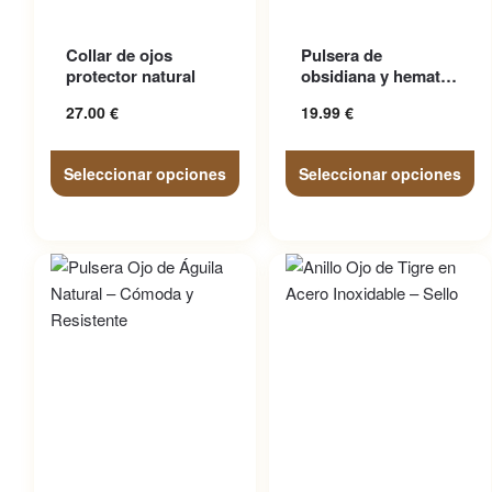
Este producto tiene
Este producto tiene
Collar de ojos
Pulsera de
múltiples variantes. Las
múltiples variantes. Las
protector natural
obsidiana y hematita
opciones se pueden elegir
opciones se pueden elegir
con triple
27.00
€
19.99
€
protección ojo...
en la página de producto
en la página de producto
Seleccionar opciones
Seleccionar opciones