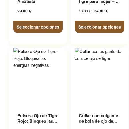
Amatista
tigre para mujer –
opciones se pueden elegir
opciones se pueden elegir
con Dije de Árbol
29.00
€
El precio
34.40
€
El
43.00
€
en la página de producto
en la página de producto
original era:
precio
43.00 €.
actual
Seleccionar opciones
Seleccionar opciones
es:
34.40 €.
Este producto tiene
Este producto tiene
Pulsera Ojo de Tigre
Collar con colgante
múltiples variantes. Las
múltiples variantes. Las
Rojo: Bloquea las
de bola de ojo de
opciones se pueden elegir
opciones se pueden elegir
energías negativas
tigre