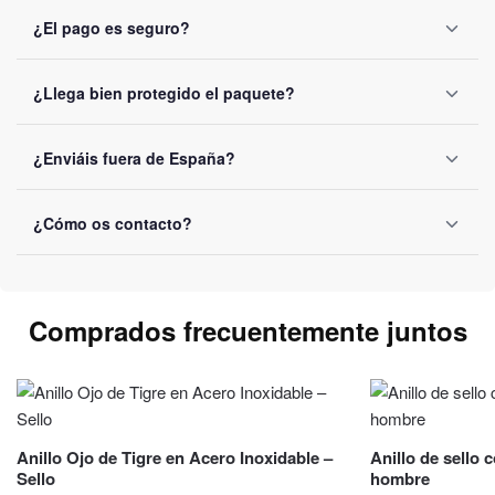
Sí, 30 días tras la recepción, con reembolso íntegro
¿El pago es seguro?
garantizado.
Cifrado SSL, se aceptan Visa, Mastercard, PayPal y Apple
¿Llega bien protegido el paquete?
Pay, sin guardar datos bancarios.
Embalaje reforzado y número de seguimiento enviado por
¿Enviáis fuera de España?
email al enviarlo.
Sí, a toda la Unión Europea, con envío gratis desde 40€ y
¿Cómo os contacto?
5-10 días laborables según destino.
Puedes contactarnos por correo electrónico a
contact@luviol.com
o a través de nuestro
formulario de
Comprados frecuentemente juntos
contacto
Por email o formulario de contacto, respuesta en
24h laborables.
Anillo Ojo de Tigre en Acero Inoxidable –
Anillo de sello 
Sello
hombre