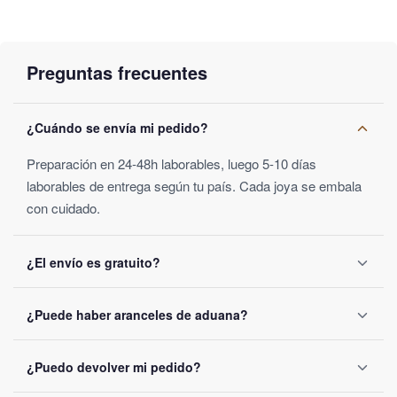
Implemente esta piedra natural en su vida diaria para no volver a
experimentar estrés y ansiedad. Es una piedra protectora que
repele las energías negativas. El ojo de tigre en una joya como
Preguntas frecuentes
un anillo con piedras semipreciosas
complementará
perfectamente tu guardarropa.
¿Cuándo se envía mi pedido?
Categorías:
Anillo Ojo de Tigre
Preparación en 24-48h laborables, luego 5-10 días
laborables de entrega según tu país. Cada joya se embala
con cuidado.
¿El envío es gratuito?
Sí a partir de 40€ de compra, si no 2,99€ de gastos. Salida
¿Puede haber aranceles de aduana?
en 24-48h laborables.
Según tu país de destino, posible, fijados por las
¿Puedo devolver mi pedido?
autoridades locales y no incluidos en el precio mostrado.