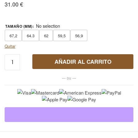
31.00
€
No selection
TAMAÑO (MM)
:
67,2
64.3
62
59,5
56,9
Quitar
Anillo de
AÑADIR AL CARRITO
Piedras
Semipreciosas
— ou —
en Acero
Inoxidable
cantidad