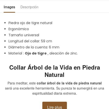
Images
Descripción
Piedra ojo de tigre natural
Ergonómico
Tamaño universal
Longitud del collar: 59 cm
Diámetro de la cuenta: 6 mm
Material :
Ojo de tigre
, aleación de zinc.
Collar Árbol de la Vida en Piedra
Natural
Para meditar, este
collar árbol de la vida de piedra natural
será una excelente herramienta. Su pureza te sumergirá en una
espiritualidad diaria extrema.
Afina tus chakras y recupera la confianza en ti mismo con este
Lire plus
colgante de piedra. Reequilibrará el Yin Yang y te dará paz.