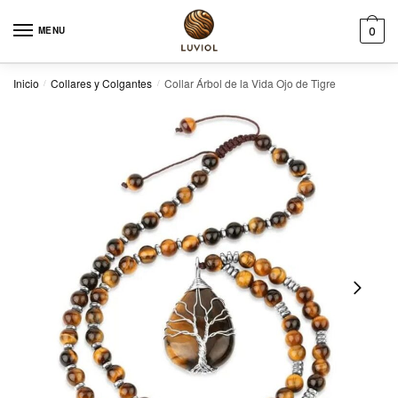
Skip to navigation
Skip to content
MENU
0
Inicio
Collares y Colgantes
Collar Árbol de la Vida Ojo de Tigre
/
/