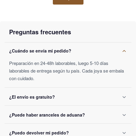
Un collar con colgante del árbol de
la vida que estimula la intuición
Preguntas frecuentes
La piedra curativa del ojo de tigre puede mejorar ciertos aspectos
emocionales. Sus propiedades de litoterapia te permiten repeler
¿Cuándo se envía mi pedido?
las energías negativas y purificar tu mente así como tu sistema
nervioso.
Preparación en 24-48h laborables, luego 5-10 días
laborables de entrega según tu país. Cada joya se embala
Mira la
pulsera de ojo de tigre y árbol de la vida
.
con cuidado.
Categorías:
Collar Ojo de Tigre
¿El envío es gratuito?
Sí a partir de 40€ de compra, si no 2,99€ de gastos. Salida
¿Puede haber aranceles de aduana?
en 24-48h laborables.
Según tu país de destino, posible, fijados por las
¿Puedo devolver mi pedido?
autoridades locales y no incluidos en el precio mostrado.