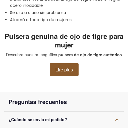
acero inoxidable
Se usa a diario sin problema
Atraerá a todo tipo de mujeres.
Pulsera genuina de ojo de tigre para
mujer
Descubra nuestra magnífica
pulsera de ojo de tigre auténtico
para mujer
, un accesorio elegante y refinado que realzará su
muñeca.
Lire plus
Inspirada en la belleza mística de las gemas naturales, esta pieza
de joyería es la combinación perfecta del poder del ojo de tigre y
la elegancia atemporal del diseño.
Preguntas frecuentes
Cada piedra ha sido cuidadosamente seleccionada por su color
brillante y reflejos dorados, que recuerdan la majestuosidad del
felino salvaje.
¿Cuándo se envía mi pedido?
Diseñada para adaptarse a todos los estilos, esta pulsera