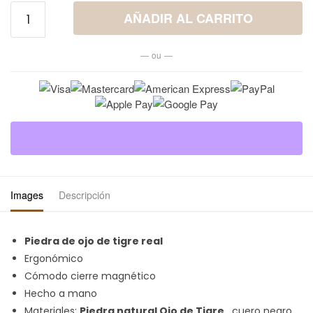
Pulsera de
AÑADIR AL CARRITO
mujer con
piedra de
— ou —
ojo de tigre
exuberante
cantidad
Images
Descripción
Piedra de ojo de tigre real
Ergonómico
Cómodo cierre magnético
Hecho a mano
Materiales:
Piedra natural Ojo de Tigre
, cuero negro,