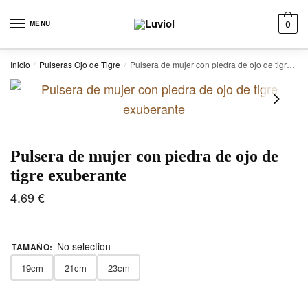
Skip to navigation
Skip to content
MENU
0
Inicio
Pulseras Ojo de Tigre
Pulsera de mujer con piedra de ojo de tigre exuberante
/
/
Pulsera de mujer con piedra de ojo de
tigre exuberante
4.69
€
No selection
TAMAÑO
:
19cm
21cm
23cm