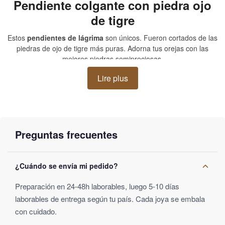
Pendiente colgante con piedra ojo
de tigre
Estos
pendientes de lágrima
son únicos. Fueron cortados de las
piedras de ojo de tigre más puras. Adorna tus orejas con las
mejores piedras semipreciosas.
Lire plus
El ojo de tigre es una piedra protectora y curativa muy útil en
litoterapia. Aporta beneficios como calmar, aliviar el sistema
nervioso y desarrollar la intuición.
Pendientes para más estilo
Preguntas frecuentes
Los pendientes en forma de gota se pueden usar con todos los
estilos de ropa, ya sean simples o elegantes y sofisticados. Los
¿Cuándo se envía mi pedido?
magníficos colores matizados del
ojo de tigre
realzarán tu
imagen.
Preparación en 24-48h laborables, luego 5-10 días
laborables de entrega según tu país. Cada joya se embala
con cuidado.