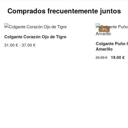
contact@luviol.com
o a través de nuestro
formulario de
Comprados frecuentemente juntos
contacto
Por email o formulario de contacto, respuesta en
24h laborables.
-5%
Colgante Corazón Ojo de Tigre
Colgante Puño 
31.00
€
-
37.00
€
Rango de precios: desde
Amarillo
31.00 € hasta 37.00 €
Este producto tiene múltiples variantes. Las
19.00
€
26.99
€
opciones se pueden elegir en la página de
producto